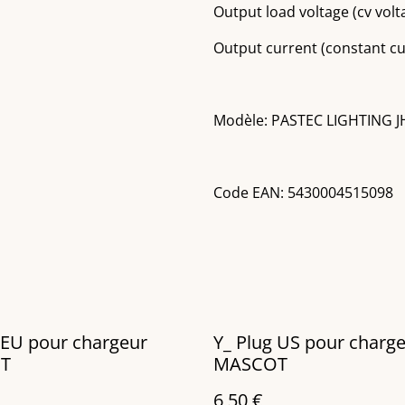
Output load voltage (cv volt
Output current (constant c
Modèle: PASTEC LIGHTING 
Code EAN: 5430004515098
 EU pour chargeur
Y_ Plug US pour charg
T
MASCOT
6,50 €