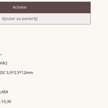
Acheter
Ajouter au panier
.
Vdc)
r DC 5.5*2.5*12mm
0,45A
1-15,3V