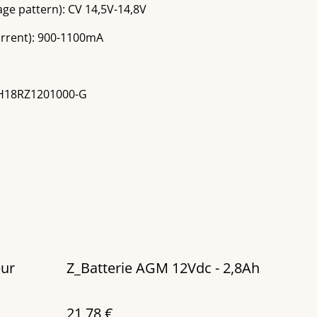
age pattern): CV 14,5V-14,8V
urrent): 900-1100mA
JH18RZ1201000-G
eur
Z_Batterie AGM 12Vdc - 2,8Ah
21,78 €